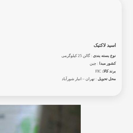
اسید لاکتیک
نوع بسته بندی
: گالن 25 کیلوگرمی
کشور مبدا
: چین
برند کالا:
FIC
محل تحویل
: تهران – انبار شورآباد