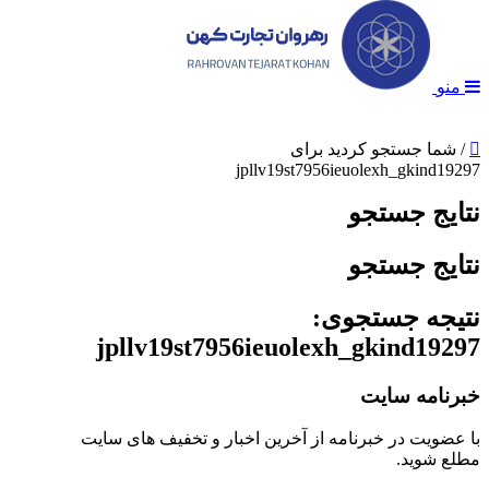
منو
/
شما جستجو کردید برای
jpllv19st7956ieuolexh_gkind19297
نتایج جستجو
نتایج جستجو
نتیجه جستجوی:
jpllv19st7956ieuolexh_gkind19297
خبرنامه سایت
با عضویت در خبرنامه از آخرین اخبار و تخفیف های سایت
مطلع شوید.