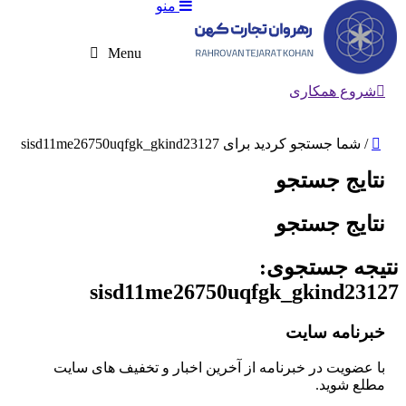
منو
Menu
شروع همکاری
/
شما جستجو کردید برای sisd11me26750uqfgk_gkind23127
نتایج جستجو
نتایج جستجو
نتیجه جستجوی:
sisd11me26750uqfgk_gkind23127
خبرنامه سایت
با عضویت در خبرنامه از آخرین اخبار و تخفیف های سایت
مطلع شوید.